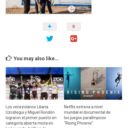
Cambio Climático
Contacto
0
You may also like...
Los venezolanos Liliana
Netflix estrena a nivel
Uzcátegui y Miguel Rondón
mundial el documental de
lograron el primer puesto en
los juegos paralímpicos
categoría abierta mixta en
“Rising Phoenix”