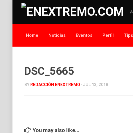
¡
Home
Noticias
Eventos
Perfil
Tip
DSC_5665
BY
REDACCIÓN ENEXTREMO
· JUL 13, 2018
You may also like...