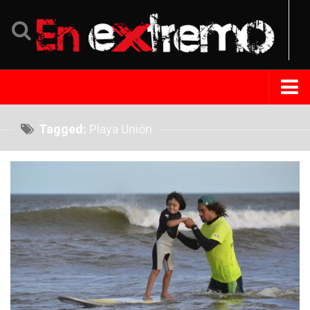
Home
Tagged:
Playa Unión
Noticias
Eventos
Perfil
Tips Extremo
Turismo
República Dominicana
Venezuela