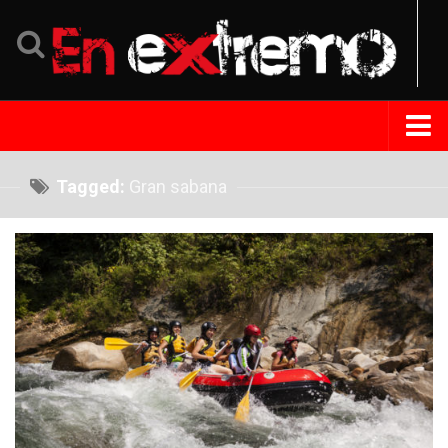
Home
Tagged:
Gran sabana
Noticias
Eventos
Perfil
Tips Extremo
Turismo
República Dominicana
Venezuela