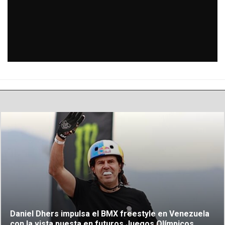
Daniel Dhers impulsa el BMX freestyle en Venezuela
con la vista puesta en futuros Juegos Olímpicos