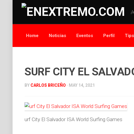
¡
Home
Noticias
Eventos
Perfil
Tip
SURF CITY EL SALVAD
BY
CARLOS BRICEÑO
· MAY 14, 2021
urf City El Salvador ISA World Surfing Games