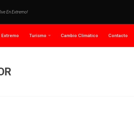
Vive En Extremo!
s Extremo
Turismo
Cambio Climático
Contacto
OR