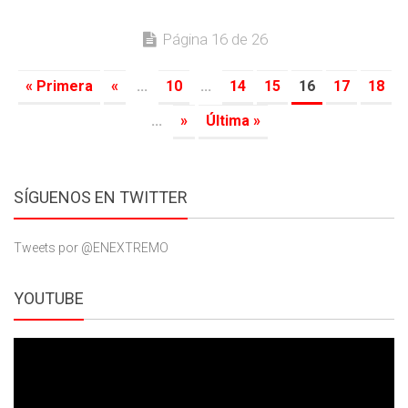
Página 16 de 26
« Primera
«
...
10
...
14
15
16
17
18
...
»
Última »
SÍGUENOS EN TWITTER
Tweets por @ENEXTREMO
YOUTUBE