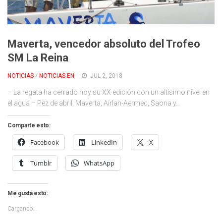
Maverta, vencedor absoluto del Trofeo
SM La Reina
NOTICIAS
/
NOTICIAS-EN
JUL 2, 2018
– La regata ha cerrado hoy su XX edición con un altísimo nivel en
el agua – Pez de abril, Maverta, Airlan-Aermec, Saona y...
Comparte esto:
Facebook
LinkedIn
X
Tumblr
WhatsApp
Me gusta esto:
Cargando...