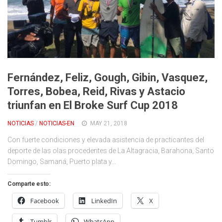
Fernández, Feliz, Gough, Gibin, Vasquez,
Torres, Bobea, Reid, Rivas y Astacio
triunfan en El Broke Surf Cup 2018
NOTICIAS
/
NOTICIAS-EN
MAY 21, 2018
Con fuerte condiciones y elevada asistencia de practicantes del
deporte de las olas procedentes de La Altagracia, Barahona, Santo
Domingo, Samaná, Puerto plata y...
Comparte esto:
Facebook
LinkedIn
X
Tumblr
WhatsApp