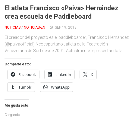
El atleta Francisco «Paiva» Hernández
crea escuela de Paddleboard
NOTICIAS
/
NOTICIAS-EN
SEP 19, 2018
El creador del proyecto es el paddleboarder, Francisco Hernandez
(@paivaofficial) Neoespartano , atleta de la Federación
Venezolana de Surf desde 2001. Actualmente representando la...
Comparte esto:
Facebook
LinkedIn
X
Tumblr
WhatsApp
Me gusta esto:
Cargando...