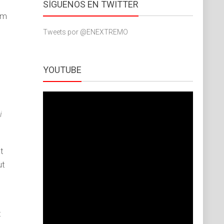
SÍGUENOS EN TWITTER
am
Tweets por @ENEXTREMO
YOUTUBE
i
t
ut
t