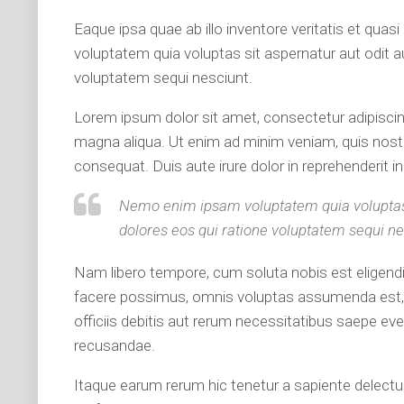
Eaque ipsa quae ab illo inventore veritatis et qua
voluptatem quia voluptas sit aspernatur aut odit a
voluptatem sequi nesciunt.
Lorem ipsum dolor sit amet, consectetur adipiscing
magna aliqua. Ut enim ad minim veniam, quis nostr
consequat. Duis aute irure dolor in reprehenderit in 
Nemo enim ipsam voluptatem quia voluptas s
dolores eos qui ratione voluptatem sequi ne
Nam libero tempore, cum soluta nobis est eligend
facere possimus, omnis voluptas assumenda est,
officiis debitis aut rerum necessitatibus saepe ev
recusandae.
Itaque earum rerum hic tenetur a sapiente delectus