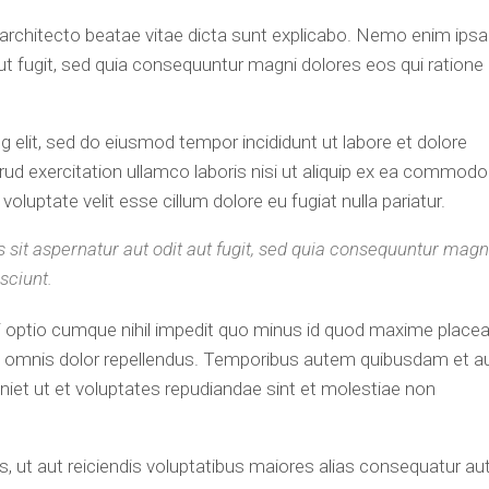
si architecto beatae vitae dicta sunt explicabo. Nemo enim ips
ut fugit, sed quia consequuntur magni dolores eos qui ratione
 elit, sed do eiusmod tempor incididunt ut labore et dolore
ud exercitation ullamco laboris nisi ut aliquip ex ea commodo
voluptate velit esse cillum dolore eu fugiat nulla pariatur.
it aspernatur aut odit aut fugit, sed quia consequuntur magn
sciunt.
i optio cumque nihil impedit quo minus id quod maxime placea
 omnis dolor repellendus. Temporibus autem quibusdam et a
eniet ut et voluptates repudiandae sint et molestiae non
, ut aut reiciendis voluptatibus maiores alias consequatur au