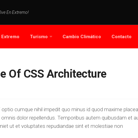
Vive En Extremo!
s Extremo
Turismo
Cambio Climático
Contacto
e Of CSS Architecture
i optio cumque nihil impedit quo minus id quod maxime placea
 omnis dolor repellendus. Temporibus autem quibusdam et a
eniet ut et voluptates repudiandae sint et molestiae non