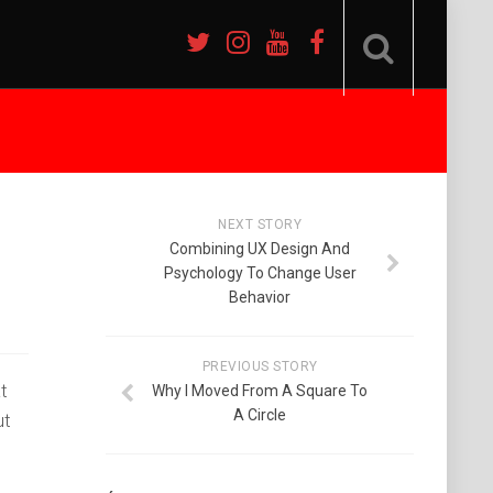
NEXT STORY
Combining UX Design And
Psychology To Change User
Behavior
PREVIOUS STORY
t
Why I Moved From A Square To
A Circle
ut