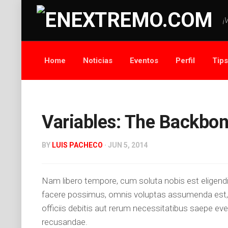
¡
Home
Noticias
Eventos
Perfil
Tip
Variables: The Backbon
BY
LUIS PACHECO
· JUN 5, 2014
Nam libero tempore, cum soluta nobis est eligend
facere possimus, omnis voluptas assumenda est,
officiis debitis aut rerum necessitatibus saepe ev
recusandae.