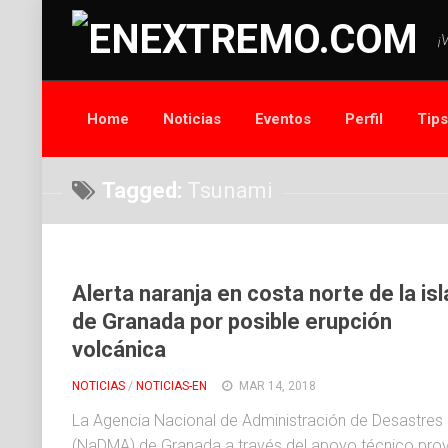
¡
Home
Noticias
Eventos
Perfil
Tip
Tagged:
Tsunami
Alerta naranja en costa norte de la isl
de Granada por posible erupción
volcánica
NOTICIAS
/
NOTICIAS-EN
MAR 14, 2018
La Agencia Nacional de Administración de Desastres
(NaDMA) de Granada a través del apoyo técnico prov