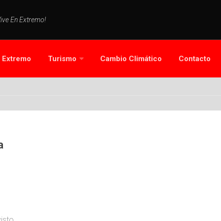
Vive En Extremo!
s Extremo
Turismo
Cambio Climático
Contacto
a
isto