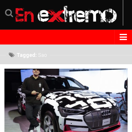
Home
Tagged:
Sao
Noticias
Eventos
Perfil
Tips Extremo
Turismo
República Dominicana
Venezuela