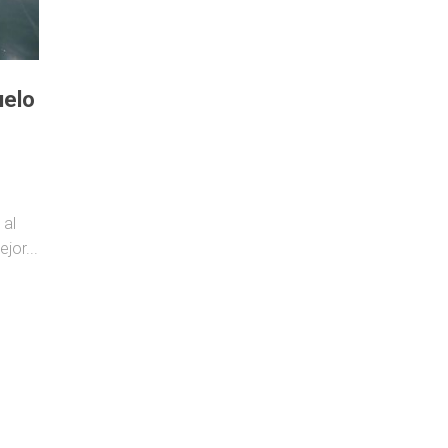
uelo
 al
jor...