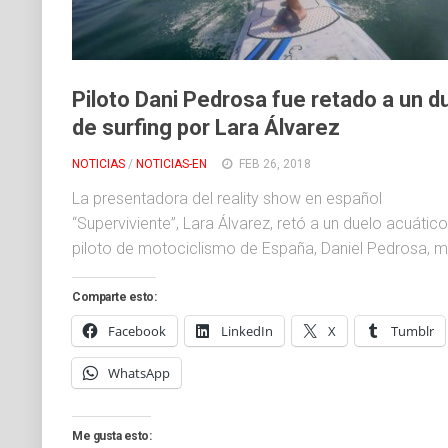
Piloto Dani Pedrosa fue retado a un d
de surfing por Lara Álvarez
NOTICIAS
/
NOTICIAS-EN
FEB 26, 2018
La presentadora del reality show en español
“Superviviente”, Lara Álvarez, retó a un duelo acuático
piloto de motociclismo de España, Daniel Pedrosa, me
Comparte esto:
Facebook
LinkedIn
X
Tumblr
WhatsApp
Me gusta esto: