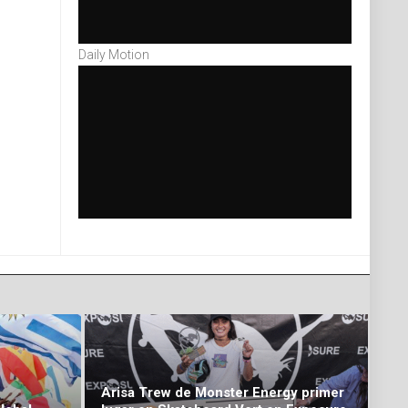
Daily Motion
Arisa Trew de Monster Energy primer