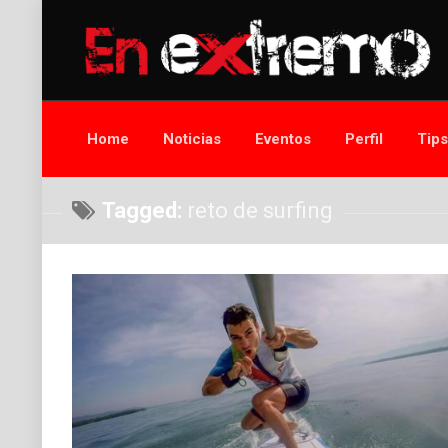
Home
Noticias
Eventos
Perfil
Tip
Tagged:
reto de surfing