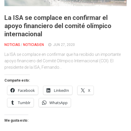
Cambio Climático
Contacto
La ISA se complace en confirmar el
apoyo financiero del comité olímpico
internacional
NOTICIAS
/
NOTICIAS-EN
JUN 27, 2020
La ISA se complace en confirmar que ha recibido un importante
apoyo financiero del Comité Olímpico Internacional (COI). El
presidente de la ISA, Fernando...
Comparte esto:
Facebook
LinkedIn
X
Tumblr
WhatsApp
Me gusta esto: