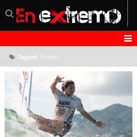
Home
Tagged:
Olympic
Noticias
Eventos
Perfil
Tips Extremo
Turismo
República Dominicana
Venezuela