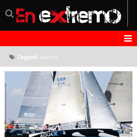
Home
Tagged:
Nautico
Noticias
Eventos
Perfil
Tips Extremo
Turismo
República Dominicana
Venezuela