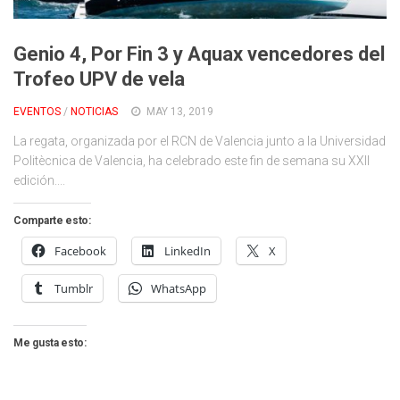
Cambio Climático
Contacto
Genio 4, Por Fin 3 y Aquax vencedores del
Trofeo UPV de vela
EVENTOS
/
NOTICIAS
MAY 13, 2019
La regata, organizada por el RCN de Valencia junto a la Universidad
Politècnica de Valencia, ha celebrado este fin de semana su XXII
edición....
Comparte esto:
Facebook
LinkedIn
X
Tumblr
WhatsApp
Me gusta esto: