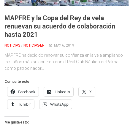
Cambio Climático
Contacto
MAPFRE y la Copa del Rey de vela
renuevan su acuerdo de colaboración
hasta 2021
NOTICIAS
/
NOTICIAS-EN
MAY 6, 2019
MAPFRE ha decidido renovar su confianza en la vela ampliando
tres años más su acuerdo con el Real Club Náutico de Palma
como patrocinador...
Comparte esto:
Facebook
LinkedIn
X
Tumblr
WhatsApp
Me gusta esto: