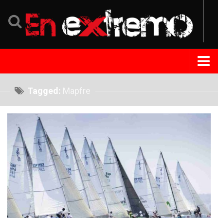
Home
Tagged:
Mapfre
Noticias
Eventos
Perfil
Tips Extremo
Turismo
República Dominicana
Venezuela