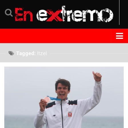
Home
Tagged:
Itzel
Noticias
Eventos
Perfil
Tips Extremo
Turismo
República Dominicana
Venezuela