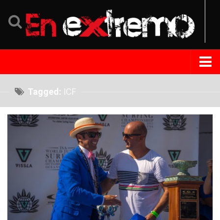
Home
Tagged:
ICF
Noticias
Eventos
Perfil
Tips Extremo
Turismo
República Dominicana
Venezuela