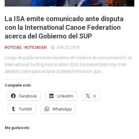
Cambio Climático
Contacto
La ISA emite comunicado ante disputa
con la International Canoe Federation
acerca del Gobierno del SUP
NOTICIAS
/
NOTICIAS-EN
JUN 23, 2018
Luego de publicaciones recientes en medios de comunicación, la
International Surfing Association (ISA) ha presentado hoy más
detalles clave para aclarar la desinformación que...
Comparte esto:
Facebook
LinkedIn
X
Tumblr
WhatsApp
Me gusta esto: