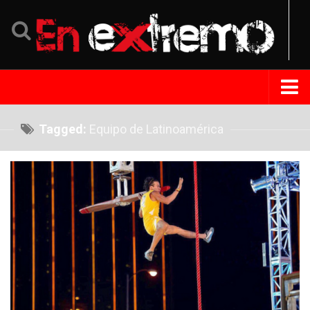
Home
Tagged:
Equipo de Latinoamérica
Noticias
Eventos
Perfil
Tips Extremo
Turismo
República Dominicana
Venezuela