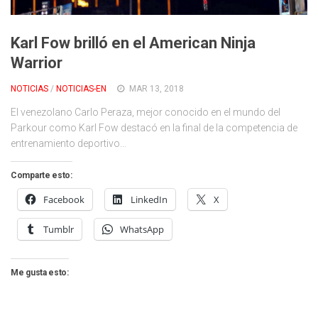
Cambio Climático
Contacto
Karl Fow brilló en el American Ninja
Warrior
NOTICIAS
/
NOTICIAS-EN
MAR 13, 2018
El venezolano Carlo Peraza, mejor conocido en el mundo del
Parkour como Karl Fow destacó en la final de la competencia de
entrenamiento deportivo...
Comparte esto:
Facebook
LinkedIn
X
Tumblr
WhatsApp
Me gusta esto: