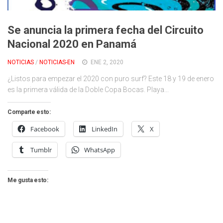
Cambio Climático
Contacto
Se anuncia la primera fecha del Circuito
Nacional 2020 en Panamá
NOTICIAS
/
NOTICIAS-EN
ENE 2, 2020
¿Listos para empezar el 2020 con puro surf? Este 18 y 19 de enero
es la primera válida de la Doble Copa Bocas. Playa...
Comparte esto:
Facebook
LinkedIn
X
Tumblr
WhatsApp
Me gusta esto: