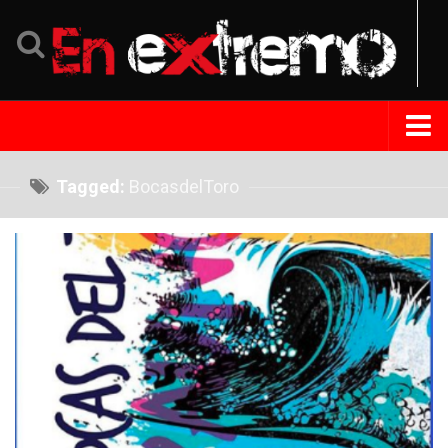
Home
Tagged:
BocasdelToro
Noticias
Eventos
Perfil
Tips Extremo
Turismo
República Dominicana
Venezuela