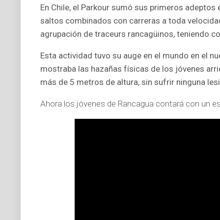
En Chile, el Parkour sumó sus primeros adeptos 
saltos combinados con carreras a toda velocidad,
agrupación de traceurs rancagüinos, teniendo c
Esta actividad tuvo su auge en el mundo en el n
mostraba las hazañas físicas de los jóvenes ar
más de 5 metros de altura, sin sufrir ninguna les
Ahora los jóvenes de Rancagua contará con un espa