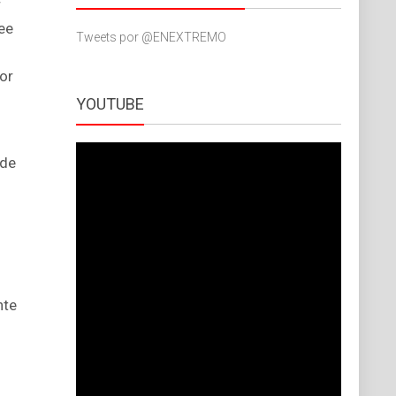
r
ree
Tweets por @ENEXTREMO
tor
YOUTUBE
 de
nte