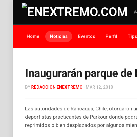
¡
Home
Noticias
Eventos
Perfil
Tip
Inaugurarán parque de 
BY
REDACCIÓN ENEXTREMO
· MAR 12, 2018
Las autoridades de Rancagua, Chile, otorgaron un
deportistas practicantes de Parkour donde podrán
reprimidos o bien desplazados por algunos miem