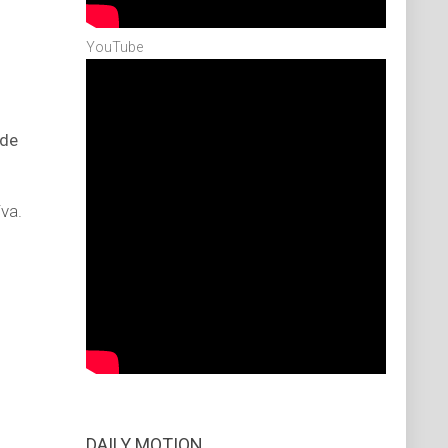
YouTube
 de
va.
DAILY MOTION