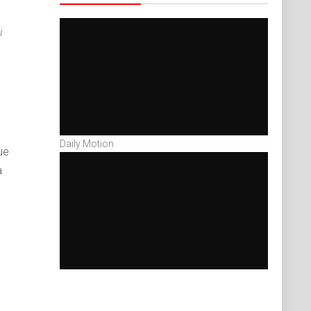
i
Daily Motion
ue
a