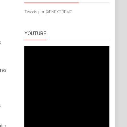
Tweets por @ENEXTREMO
YOUTUBE
s
ores
s
abo.