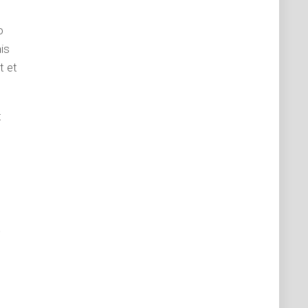
o
is
t et
t
e