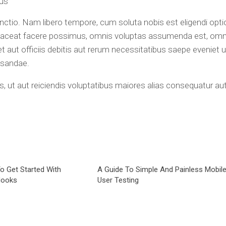
us
inctio. Nam libero tempore, cum soluta nobis est eligendi opti
placeat facere possimus, omnis voluptas assumenda est, omn
aut officiis debitis aut rerum necessitatibus saepe eveniet u
usandae.
, ut aut reiciendis voluptatibus maiores alias consequatur au
To Get Started With
A Guide To Simple And Painless Mobil
Hooks
User Testing