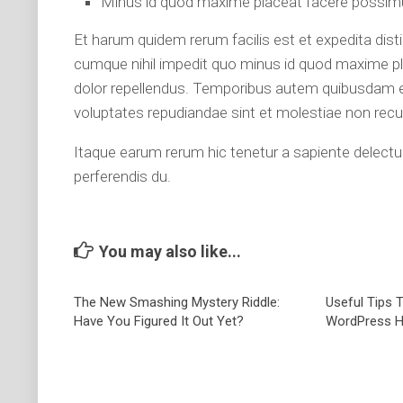
Minus id quod maxime placeat facere possim
Et harum quidem rerum facilis est et expedita dist
cumque nihil impedit quo minus id quod maxime 
dolor repellendus. Temporibus autem quibusdam et 
voluptates repudiandae sint et molestiae non rec
Itaque earum rerum hic tenetur a sapiente delectus
perferendis du.
You may also like...
The New Smashing Mystery Riddle:
Useful Tips 
Have You Figured It Out Yet?
WordPress 