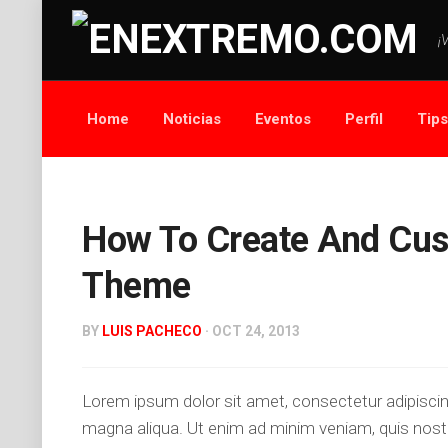
¡
Home
Noticias
Eventos
Perfil
Tip
How To Create And Cus
Theme
BY
LUIS PACHECO
· OCT 24, 2013
Lorem ipsum dolor sit amet, consectetur adipiscing
magna aliqua. Ut enim ad minim veniam, quis nostr