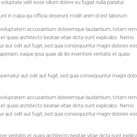
voluptate velit esse cillum dolore eu fugiat nulla pariatur.
t in culpa qui officia deserunt mollit anim id est laborum.
sit voluptatem accusantium doloremque laudantium, totam rem
is et quasi architecto beatae vitae dicta sunt explicabo. Nemo
r aut odit aut fugit, sed quia consequuntur magni dolores eo
eriam, eaque ipsa quae ab illo inventore veritatis et quasi
ernatur aut odit aut fugit, sed quia consequuntur magni dol
sit voluptatem accusantium doloremque laudantium, totam rem
is et quasi architecto beatae vitae dicta sunt explicabo. Nemo
r aut odit aut fugit, sed quia consequuntur magni dolores eo
re veritatis et quasi architecto beatae vitae dicta sunt explic