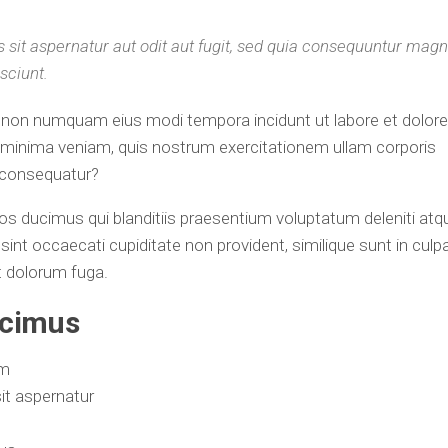
it aspernatur aut odit aut fugit, sed quia consequuntur magn
sciunt.
uia non numquam eius modi tempora incidunt ut labore et dolore
inima veniam, quis nostrum exercitationem ullam corporis
i consequatur?
s ducimus qui blanditiis praesentium voluptatum deleniti atq
int occaecati cupiditate non provident, similique sunt in culp
et dolorum fuga.
ucimus
um
it aspernatur