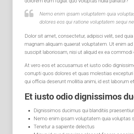
dolorem eum fugiat quo voluptas nulla pariatur?
Nemo enim ipsam voluptatem quia voluptas s
dolores eos qui ratione voluptatem sequi ne
Dolor sit amet, consectetur, adipisci velit, sed q
magnam aliquam quaerat voluptatem. Ut enim ad m
suscipit laboriosam, nisi ut aliquid ex ea commod
At vero eos et accusamus et iusto odio dignissimo
corrupti quos dolores et quas molestias excepturi s
qui officia deserunt mollitia animi, id est laborum 
Et iusto odio dignissimos d
Dignissimos ducimus qui blanditiis praesenti
Nemo enim ipsam voluptatem quia voluptas s
Tenetur a sapiente delectus