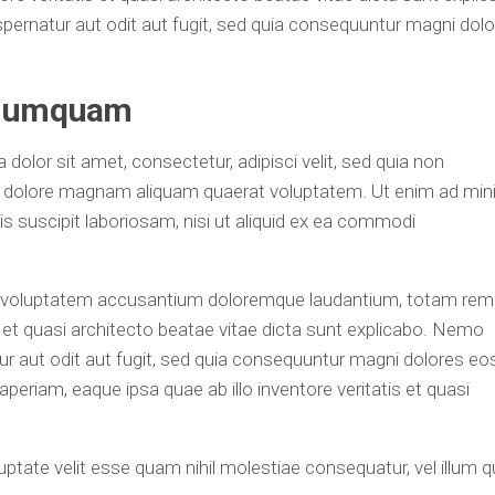
ernatur aut odit aut fugit, sed quia consequuntur magni dol
n numquam
olor sit amet, consectetur, adipisci velit, sed quia non
t dolore magnam aliquam quaerat voluptatem. Ut enim ad mi
s suscipit laboriosam, nisi ut aliquid ex ea commodi
sit voluptatem accusantium doloremque laudantium, totam rem
is et quasi architecto beatae vitae dicta sunt explicabo. Nemo
r aut odit aut fugit, sed quia consequuntur magni dolores eo
eriam, eaque ipsa quae ab illo inventore veritatis et quasi
uptate velit esse quam nihil molestiae consequatur, vel illum q