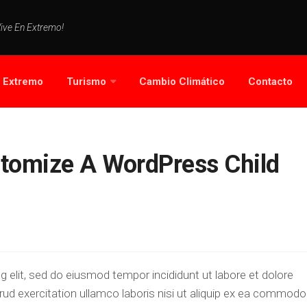
Vive En Extremo!
s Extremo
Turismo
Cambio Climático
Contacto
tomize A WordPress Child
 elit, sed do eiusmod tempor incididunt ut labore et dolore
ud exercitation ullamco laboris nisi ut aliquip ex ea commodo