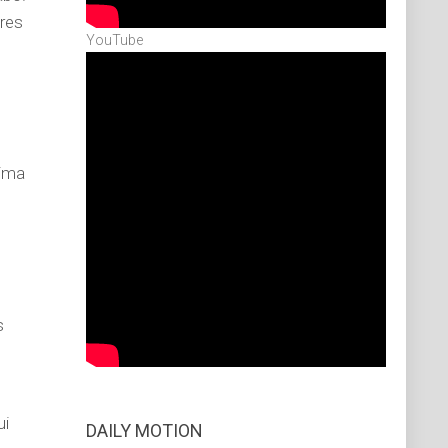
ores
YouTube
nima
s
ui
DAILY MOTION