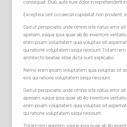
consequat. Duis aute irure dolor in reprehenderit in 
Excepteur sint occaecat cupidatat non proident, sun
Sed ut perspiciatis unde omnis iste natus error 
aperiam, eaque ipsa quae ab illo inventore veritat
enim ipsam voluptatem quia voluptas sit aspernatu
qui ratione voluptatem sequi nesciunt.Totam rem ap
architecto beatae vitae dicta sunt explicabo.
Nemo enim ipsam voluptatem quia voluptas sit asp
eos qui ratione voluptatem sequi nesciunt.
Sed ut perspiciatis unde omnis iste natus error 
aperiam, eaque ipsa quae ab illo inventore veritat
enim ipsam voluptatem quia voluptas sit aspernatu
qui ratione voluptatem sequi nesciunt.
Totam rem aperiam, eaque ipsa quae ab illo invento